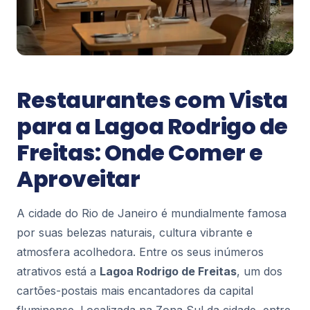
Blog Rio
Espetáculos em Cartaz no Rio de
Janeiro – Programação Completa
O Rio de Janeiro é muito mais que praias e
Restaurantes com Vista
paisagens deslumbrantes: a cidade é também um
dos principais polos culturais do Brasil, com
125
para a Lagoa Rodrigo de
espet...
Freitas: Onde Comer e
Blog Rio
Aproveitar
Rodoviárias no Rio de Janeiro: Guia
Completo, Horários e Dicas de Viagem
Se você está planejando uma viagem de ônibus
A cidade do Rio de Janeiro é mundialmente famosa
para, do ou dentro do Rio de Janeiro, conhecer
por suas belezas naturais, cultura vibrante e
as principais rodoviárias da cidade é fundamenta...
186
atmosfera acolhedora. Entre os seus inúmeros
atrativos está a
Lagoa Rodrigo de Freitas
, um dos
cartões-postais mais encantadores da capital
Blog Rio
Vôo de Helicóptero Panorâmico no Rio
fluminense. Localizada na Zona Sul da cidade, entre