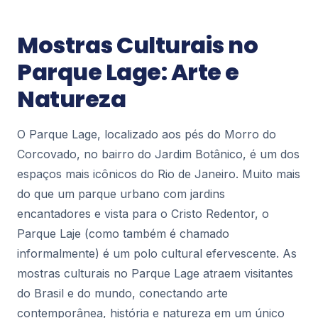
Pontos Turísticos
Mostras Culturais no
Circo Voador: O Palco que Respira a
Parque Lage: Arte e
Alma Carioca
Ao pisar na Lapa, o coração do Rio de Janeiro
Natureza
pulsa em cada esquina, mas há um endereço que
captura essa energia como poucos: o Circo
69
Voador...
O Parque Lage, localizado aos pés do Morro do
Corcovado, no bairro do Jardim Botânico, é um dos
Pontos Turísticos
espaços mais icônicos do Rio de Janeiro. Muito mais
Mirante do Leblon: O Cenário Perfeito
do que um parque urbano com jardins
entre o Mar e a Montanha
encantadores e vista para o Cristo Redentor, o
Se existe um lugar na Zona Sul do Rio de Janeiro
que entrega uma paisagem de cartão-postal sem
Parque Laje (como também é chamado
exigir longas caminhadas ou ingresso, esse lu...
81
informalmente) é um polo cultural efervescente. As
mostras culturais no Parque Lage atraem visitantes
do Brasil e do mundo, conectando arte
Pontos Turísticos
contemporânea, história e natureza em um único
Theatro Municipal do Rio de Janeiro: