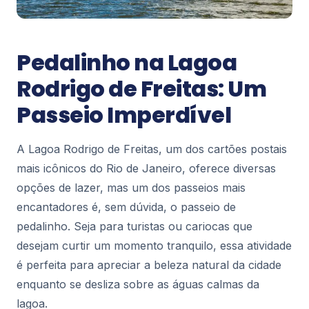
Pontos Turísticos
Circo Voador: O Palco que Respira a
Pedalinho na Lagoa
Alma Carioca
Rodrigo de Freitas: Um
Ao pisar na Lapa, o coração do Rio de Janeiro
pulsa em cada esquina, mas há um endereço que
Passeio Imperdível
captura essa energia como poucos: o Circo
70
Voador...
A Lagoa Rodrigo de Freitas, um dos cartões postais
Pontos Turísticos
mais icônicos do Rio de Janeiro, oferece diversas
Mirante do Leblon: O Cenário Perfeito
opções de lazer, mas um dos passeios mais
entre o Mar e a Montanha
encantadores é, sem dúvida, o passeio de
Se existe um lugar na Zona Sul do Rio de Janeiro
que entrega uma paisagem de cartão-postal sem
pedalinho. Seja para turistas ou cariocas que
exigir longas caminhadas ou ingresso, esse lu...
83
desejam curtir um momento tranquilo, essa atividade
é perfeita para apreciar a beleza natural da cidade
enquanto se desliza sobre as águas calmas da
Pontos Turísticos
lagoa.
Theatro Municipal do Rio de Janeiro: