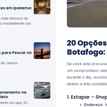
tes em Ipanema:
s mais famosos do
do mundialmente por
harme boêmio e seu
20 Opções
Botafogo:
s para Pescar no
 de Janeiro
Se você está procura
um compromisso rápid
durante o dia, reunim
abaixo a lista comple
ionamento na
1. Estapar – Shop
leto
ento na Lapa, RJ.
Endereço
: 