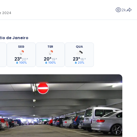
2k
de 2024
io de Janeiro
SEG
TER
QUA
23°
20°
23°
20°
19°
18°
100%
100%
20%