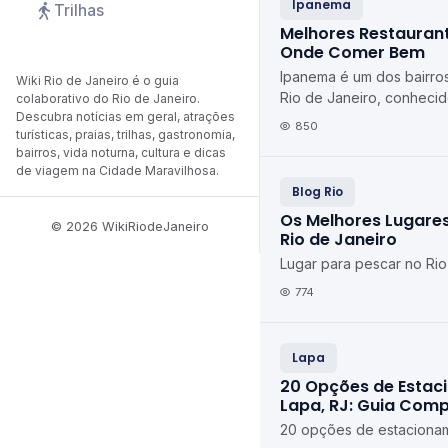
Ipanema
Trilhas
Melhores Restauran
Onde Comer Bem
Ipanema é um dos bairro
Wiki Rio de Janeiro é o guia
Rio de Janeiro, conheci
colaborativo do Rio de Janeiro.
Descubra notícias em geral, atrações
sua praia icônica, seu c
850
turísticas, praias, trilhas, gastronomia,
estilo de vid...
bairros, vida noturna, cultura e dicas
de viagem na Cidade Maravilhosa.
Blog Rio
Os Melhores Lugare
© 2026 WikiRiodeJaneiro
Rio de Janeiro
Lugar para pescar no Rio
774
Lapa
20 Opções de Estac
Lapa, RJ: Guia Comp
20 opções de estacionam