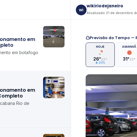
wikiriodejaneiro
wi
Atualizado 21 de dezembro 
Previsão do Tempo — R
cionamento em
pleto
HOJE
AMANHÃ
mento em botafogo
26°
31°
22°
23°
20%
cionamento em
Completo
cabana Rio de