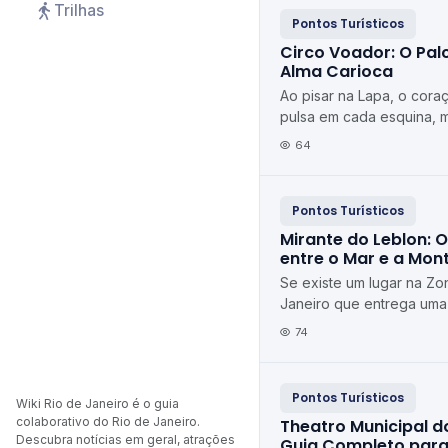
Trilhas
Pontos Turísticos
Circo Voador: O Pal
Alma Carioca
Ao pisar na Lapa, o cora
pulsa em cada esquina, 
que captura essa energi
64
Circo Voador...
Pontos Turísticos
Mirante do Leblon: O
entre o Mar e a Mon
Se existe um lugar na Zo
Janeiro que entrega uma
postal sem exigir longas
74
ingresso, esse lu...
Pontos Turísticos
Wiki Rio de Janeiro é o guia
colaborativo do Rio de Janeiro.
Theatro Municipal do
Descubra notícias em geral, atrações
Guia Completo para 