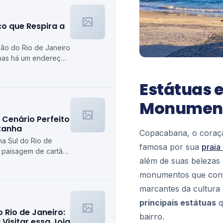
co que Respira a
ção do Rio de Janeiro
mas há um endereço
a como poucos: o
Estátuas
Monumento
 Cenário Perfeito
tanha
Copacabana, o coraçã
na Sul do Rio de
famosa por sua
praia
 paisagem de cartão-
além de suas belezas 
 caminhadas ou
monumentos que conta
marcantes da cultura 
principais estátuas
q
 Rio de Janeiro:
bairro.
Visitar essa Joia