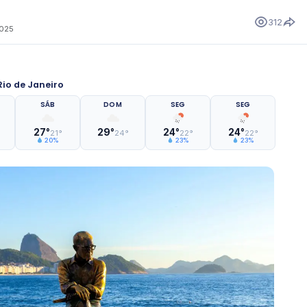
312
2025
io de Janeiro
SÁB
DOM
SEG
SEG
27°
29°
24°
24°
21°
24°
22°
22°
20%
23%
23%