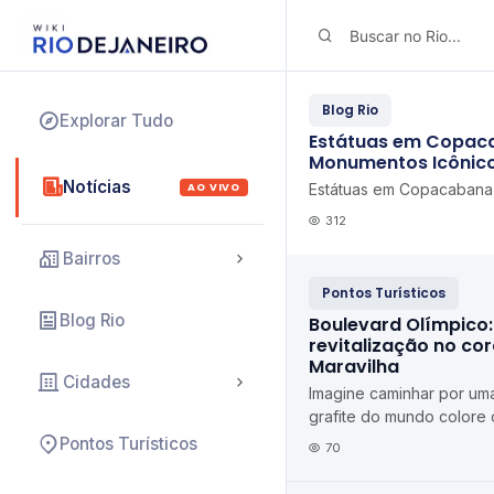
Blog Rio
Explorar Tudo
Estátuas em Copac
Monumentos Icônico
Notícias
AO VIVO
Estátuas em Copacabana 
312
Bairros
Pontos Turísticos
Blog Rio
Boulevard Olímpico: 
revitalização no co
Maravilha
Cidades
Imagine caminhar por uma
grafite do mundo colore 
armazéns centenários ab
Pontos Turísticos
70
cultura, e ...