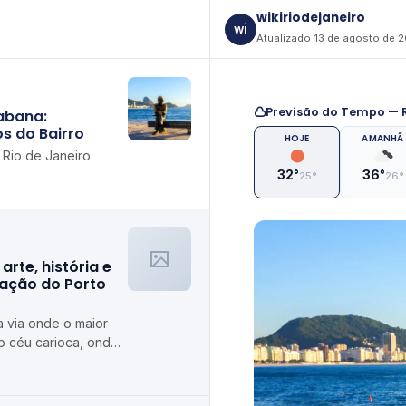
wikiriodejaneiro
wi
Atualizado 13 de agosto de 
Previsão do Tempo — R
abana:
s do Bairro
HOJE
AMANHÃ
Rio de Janeiro
32°
36°
25°
26°
arte, história e
ração do Porto
 via onde o maior
o céu carioca, onde
rigam gastronomia e