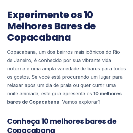
Copacabana
Experimente os 10
Copacabana Palace: História, Glamour e
Curiosidades do Ícone do Rio de Janeiro
Melhores Bares de
O Copacabana Palace é muito mais do que um
Copacabana
hotel de luxo frente ao mar — ele é um dos
símbolos mais reconhecidos do Rio de Janeiro e
157
do Bras...
Copacabana, um dos bairros mais icônicos do Rio
de Janeiro, é conhecido por sua vibrante vida
Copacabana
noturna e uma ampla variedade de bares para todos
Estátua Carlos Drummond de Andrade:
Um Ícone Cultural em Copacabana
os gostos. Se você está procurando um lugar para
A Estátua de Carlos Drummond de Andrade,
relaxar após um dia de praia ou quer curtir uma
localizada na orla de Copacabana, no Rio de
noite animada, este guia apresenta os
10 melhores
Janeiro, é mais do que uma homenagem a um dos
207
bares de Copacabana
. Vamos explorar?
maiores p...
Copacabana
Conheça 10 melhores bares de
Onde Comer Barato em Copacabana: 10
Copacabana
Lugares Bons e Baratos