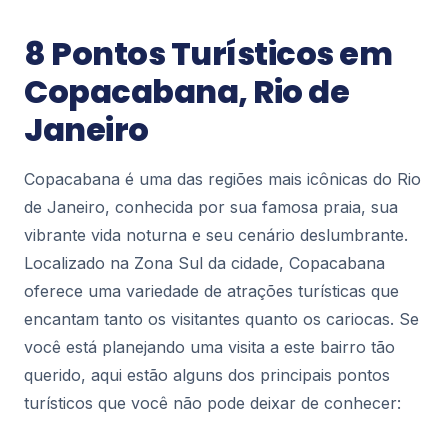
Blog Rio
Espetáculos em Cartaz no Rio de
8 Pontos Turísticos em
Janeiro – Programação Completa
O Rio de Janeiro é muito mais que praias e
Copacabana, Rio de
paisagens deslumbrantes: a cidade é também um
Janeiro
dos principais polos culturais do Brasil, com
125
espet...
Copacabana é uma das regiões mais icônicas do Rio
Blog Rio
de Janeiro, conhecida por sua famosa praia, sua
Rodoviárias no Rio de Janeiro: Guia
vibrante vida noturna e seu cenário deslumbrante.
Completo, Horários e Dicas de Viagem
Localizado na Zona Sul da cidade, Copacabana
Se você está planejando uma viagem de ônibus
para, do ou dentro do Rio de Janeiro, conhecer
oferece uma variedade de atrações turísticas que
as principais rodoviárias da cidade é fundamenta...
186
encantam tanto os visitantes quanto os cariocas. Se
você está planejando uma visita a este bairro tão
querido, aqui estão alguns dos principais pontos
Blog Rio
turísticos que você não pode deixar de conhecer:
Restaurantes com Vista para a Lagoa
Rodrigo de Freitas: Onde Comer e
Aproveitar