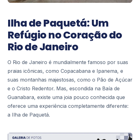
Blog Rio
Espetáculos em Cartaz no Rio de
Janeiro – Programação Completa
Ilha de Paquetá: Um
O Rio de Janeiro é muito mais que praias e
paisagens deslumbrantes: a cidade é também um
Refúgio no Coração do
dos principais polos culturais do Brasil, com
125
Rio de Janeiro
espet...
Blog Rio
O Rio de Janeiro é mundialmente famoso por suas
Rodoviárias no Rio de Janeiro: Guia
praias icônicas, como Copacabana e Ipanema, e
Completo, Horários e Dicas de Viagem
suas montanhas majestosas, como o Pão de Açúcar
Se você está planejando uma viagem de ônibus
e o Cristo Redentor. Mas, escondida na Baía de
para, do ou dentro do Rio de Janeiro, conhecer
as principais rodoviárias da cidade é fundamenta...
Guanabara, existe uma joia pouco conhecida que
186
oferece uma experiência completamente diferente:
a Ilha de Paquetá.
Blog Rio
Restaurantes com Vista para a Lagoa
Rodrigo de Freitas: Onde Comer e
Aproveitar