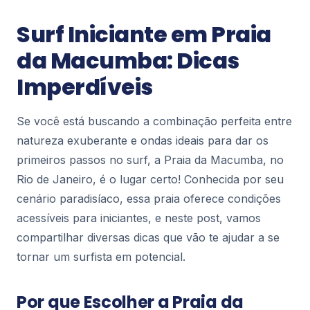
Blog Rio
Surf Iniciante em Praia
Espetáculos em Cartaz no Rio de
Janeiro – Programação Completa
da Macumba: Dicas
O Rio de Janeiro é muito mais que praias e
Imperdíveis
paisagens deslumbrantes: a cidade é também um
dos principais polos culturais do Brasil, com
114
espet...
Se você está buscando a combinação perfeita entre
natureza exuberante e ondas ideais para dar os
Blog Rio
primeiros passos no surf, a Praia da Macumba, no
Rodoviárias no Rio de Janeiro: Guia
Rio de Janeiro, é o lugar certo! Conhecida por seu
Completo, Horários e Dicas de Viagem
Se você está planejando uma viagem de ônibus
cenário paradisíaco, essa praia oferece condições
para, do ou dentro do Rio de Janeiro, conhecer
acessíveis para iniciantes, e neste post, vamos
as principais rodoviárias da cidade é fundamenta...
173
compartilhar diversas dicas que vão te ajudar a se
tornar um surfista em potencial.
Blog Rio
Restaurantes com Vista para a Lagoa
Por que Escolher a Praia da
Rodrigo de Freitas: Onde Comer e