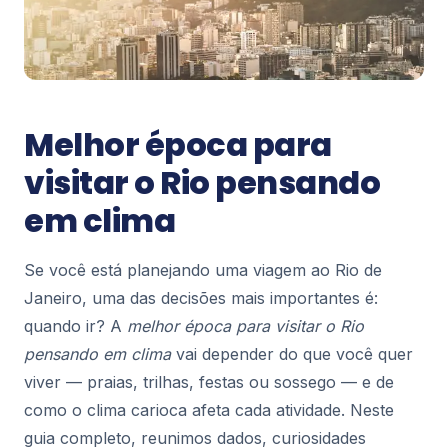
Blog Rio
Rodoviárias no Rio de Janeiro: Guia
Completo, Horários e Dicas de Viagem
Se você está planejando uma viagem de ônibus
para, do ou dentro do Rio de Janeiro, conhecer
Melhor época para
as principais rodoviárias da cidade é fundamenta...
183
visitar o Rio pensando
em clima
Blog Rio
Restaurantes com Vista para a Lagoa
Rodrigo de Freitas: Onde Comer e
Se você está planejando uma viagem ao Rio de
Aproveitar
Janeiro, uma das decisões mais importantes é:
A cidade do Rio de Janeiro é mundialmente
quando ir? A
melhor época para visitar o Rio
famosa por suas belezas naturais, cultura vibrante
e atmosfera acolhedora. Entre os seus inúmeros ...
pensando em clima
vai depender do que você quer
205
viver — praias, trilhas, festas ou sossego — e de
como o clima carioca afeta cada atividade. Neste
Blog Rio
guia completo, reunimos dados, curiosidades
Vôo de Helicóptero Panorâmico no Rio