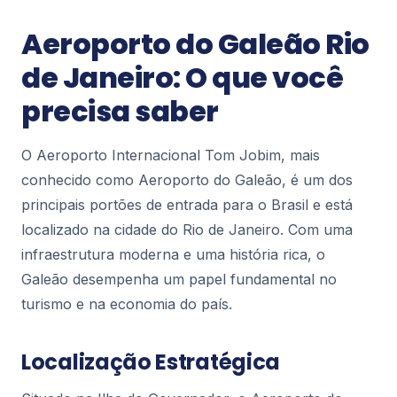
Blog Rio
Espetáculos em Cartaz no Rio de
Aeroporto do Galeão Rio
Janeiro – Programação Completa
de Janeiro: O que você
O Rio de Janeiro é muito mais que praias e
paisagens deslumbrantes: a cidade é também um
precisa saber
dos principais polos culturais do Brasil, com
117
espet...
O Aeroporto Internacional Tom Jobim, mais
Blog Rio
conhecido como Aeroporto do Galeão, é um dos
Rodoviárias no Rio de Janeiro: Guia
principais portões de entrada para o Brasil e está
Completo, Horários e Dicas de Viagem
localizado na cidade do Rio de Janeiro. Com uma
Se você está planejando uma viagem de ônibus
para, do ou dentro do Rio de Janeiro, conhecer
infraestrutura moderna e uma história rica, o
as principais rodoviárias da cidade é fundamenta...
Galeão desempenha um papel fundamental no
177
turismo e na economia do país.
Blog Rio
Localização Estratégica
Restaurantes com Vista para a Lagoa
Rodrigo de Freitas: Onde Comer e
Aproveitar