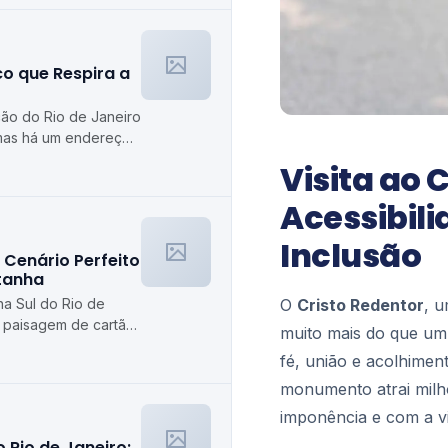
co que Respira a
ção do Rio de Janeiro
mas há um endereço
a como poucos: o
Visita ao 
Acessibili
Inclusão
 Cenário Perfeito
tanha
O
Cristo Redentor
, 
na Sul do Rio de
 paisagem de cartão-
muito mais do que um
 caminhadas ou
fé, união e acolhimen
monumento atrai milh
imponência e com a vi
 Rio de Janeiro: