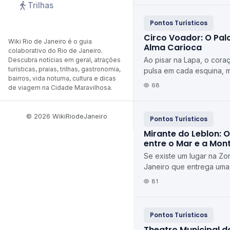
Trilhas
Pontos Turísticos
Circo Voador: O Pal
Wiki Rio de Janeiro é o guia
Alma Carioca
colaborativo do Rio de Janeiro.
Ao pisar na Lapa, o cora
Descubra notícias em geral, atrações
turísticas, praias, trilhas, gastronomia,
pulsa em cada esquina, 
bairros, vida noturna, cultura e dicas
que captura essa energi
68
de viagem na Cidade Maravilhosa.
Circo Voador...
© 2026 WikiRiodeJaneiro
Pontos Turísticos
Mirante do Leblon: O
entre o Mar e a Mon
Se existe um lugar na Zo
Janeiro que entrega uma
postal sem exigir longas
81
ingresso, esse lu...
Pontos Turísticos
Theatro Municipal do