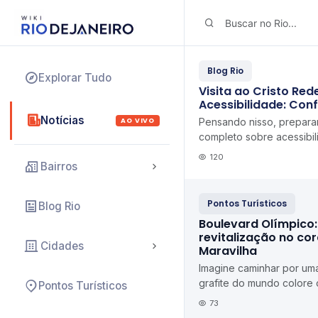
Blog Rio
Explorar Tudo
Visita ao Cristo Re
Acessibilidade: Conf
Notícias
AO VIVO
Pensando nisso, prepara
completo sobre acessibil
Redentor, para garantir q
120
Bairros
segura, confortável
Pontos Turísticos
Blog Rio
Boulevard Olímpico: 
revitalização no co
Cidades
Maravilha
Imagine caminhar por uma
grafite do mundo colore 
Pontos Turísticos
armazéns centenários ab
73
cultura, e ...