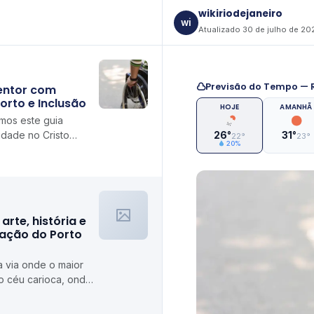
wikiriodejaneiro
wi
Atualizado 30 de julho de 20
Previsão do Tempo — R
dentor com
orto e Inclusão
HOJE
AMANHÃ
mos este guia
idade no Cristo
26°
31°
22°
23°
20%
ue sua visita seja
arte, história e
ração do Porto
 via onde o maior
o céu carioca, onde
rigam gastronomia e