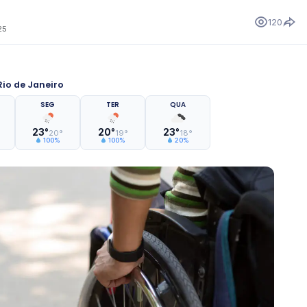
120
25
io de Janeiro
SEG
TER
QUA
23°
20°
23°
20°
19°
18°
100%
100%
20%